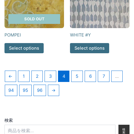
SOLD OUT
POMPEI
WHITE #Y
Select options
Select options
←
1
2
3
4
5
6
7
…
94
95
96
→
検索
検
索