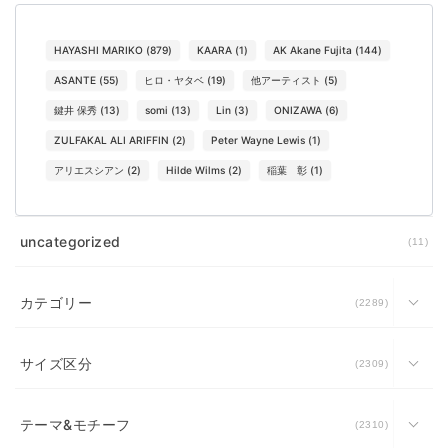
HAYASHI MARIKO
(
879
)
KAARA
(
1
)
AK Akane Fujita
(
144
)
ASANTE
(
55
)
ヒロ・ヤタベ
(
19
)
他アーティスト
(
5
)
鍵井 保秀
(
13
)
somi
(
13
)
Lin
(
3
)
ONIZAWA
(
6
)
ZULFAKAL ALI ARIFFIN
(
2
)
Peter Wayne Lewis
(
1
)
アリエスシアン
(
2
)
Hilde Wilms
(
2
)
稲葉 彰
(
1
)
uncategorized
11
カテゴリー
2289
サイズ区分
2309
テーマ&モチーフ
2310