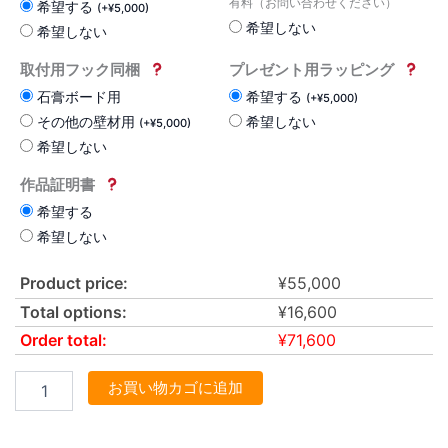
有料（お問い合わせください）
希望する
(
+
¥
5,000
)
希望しない
希望しない
取付用フック同梱
プレゼント用ラッピング
石膏ボード用
希望する
(
+
¥
5,000
)
その他の壁材用
希望しない
(
+
¥
5,000
)
希望しない
作品証明書
希望する
希望しない
Product price:
¥
55,000
Total options:
¥
16,600
Order total:
¥
71,600
お買い物カゴに追加