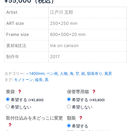
¥
55,000
（税込）
Artist
江戸川 五郎
ART size
250×250 mm
Frame size
600×500×20 mm
素材&技法
Ink on canson
制作年
2017
カテゴリー:
～1400mm
,
ペン画
,
人物
,
海
,
空
,
紙
,
額装有り
,
風景
タグ:
モノトーン
,
縦長
,
黒
黄袋
保管専用箱
希望する
希望する
(
+
¥
2,800
)
(
+
¥
3,800
)
希望しない
希望しない
取付仕込みを木どっこに変更
額装
希望する