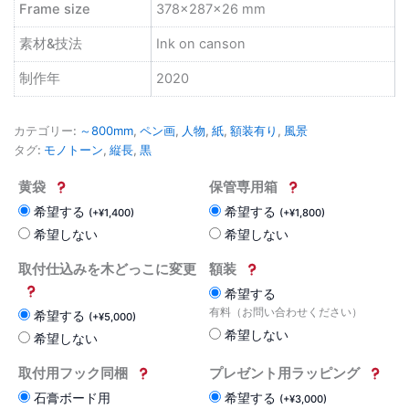
Frame size
378×287×26 mm
素材&技法
Ink on canson
制作年
2020
カテゴリー:
～800mm
,
ペン画
,
人物
,
紙
,
額装有り
,
風景
タグ:
モノトーン
,
縦長
,
黒
黄袋
保管専用箱
希望する
希望する
(
+
¥
1,400
)
(
+
¥
1,800
)
希望しない
希望しない
取付仕込みを木どっこに変更
額装
希望する
有料（お問い合わせください）
希望する
(
+
¥
5,000
)
希望しない
希望しない
取付用フック同梱
プレゼント用ラッピング
石膏ボード用
希望する
(
+
¥
3,000
)