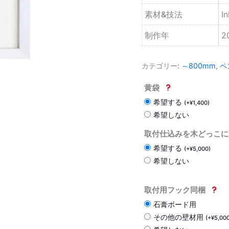
素材&技法
I
制作年
2
カテゴリー:
～800mm
,
ペ
黄袋
希望する
(
+
¥
1,400
)
希望しない
取付仕込みを木どっこに
希望する
(
+
¥
5,000
)
希望しない
取付用フック同梱
石膏ボード用
その他の壁材用
(
+
¥
5,00