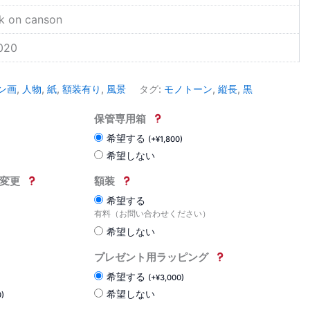
nk on canson
020
ン画
,
人物
,
紙
,
額装有り
,
風景
タグ:
モノトーン
,
縦長
,
黒
保管専用箱
希望する
(
+
¥
1,800
)
希望しない
変更
額装
希望する
有料（お問い合わせください）
希望しない
プレゼント用ラッピング
希望する
(
+
¥
3,000
)
希望しない
0
)