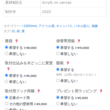
素材&技法
Acrylic on canvas
制作年
2020
カテゴリー:
~2400mm
,
アクリル画
,
キャンバス
,
パネル貼り
,
抽象
タグ:
白
,
緑
,
黄
黄袋
保管専用箱
希望する
希望する
(
+
¥
9,000
)
(
+
¥
10,000
)
希望しない
希望しない
取付仕込みを木どっこに変更
額装
希望する
有料（お問い合わせください）
希望する
(
+
¥
5,000
)
希望しない
希望しない
取付用フック同梱
プレゼント用ラッピング
石膏ボード用
希望する
(
+
¥
5,000
)
その他の壁材用
希望しない
(
+
¥
5,000
)
希望しない