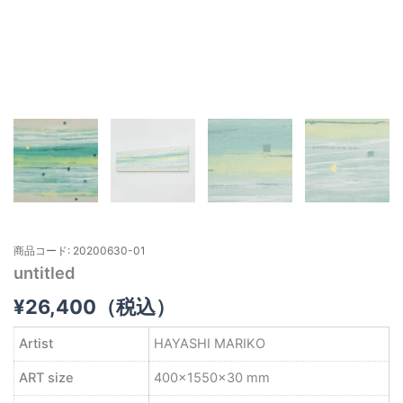
商品コード: 20200630-01
untitled
¥
26,400
（税込）
Artist
HAYASHI MARIKO
ART size
400×1550×30 mm